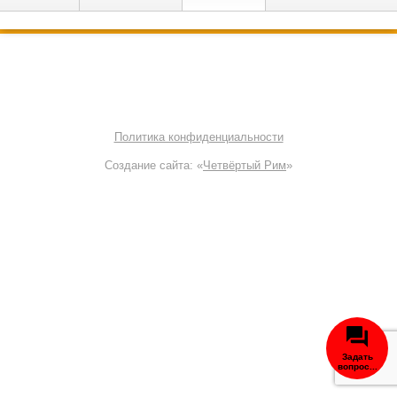
© 2000—2026 OffRoad Club | Тюнинг внедорожников
8 800 700-38-61
Политика конфиденциальности
Создание сайта: «
Четвёртый Рим
»
Задать
вопрос...