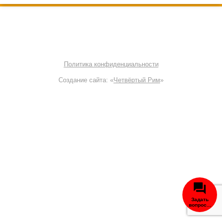
© 2000—2026 OffRoad Club | Тюнинг внедорожников
8 800 700-38-61
Политика конфиденциальности
Создание сайта: «
Четвёртый Рим
»
Задать
вопрос...