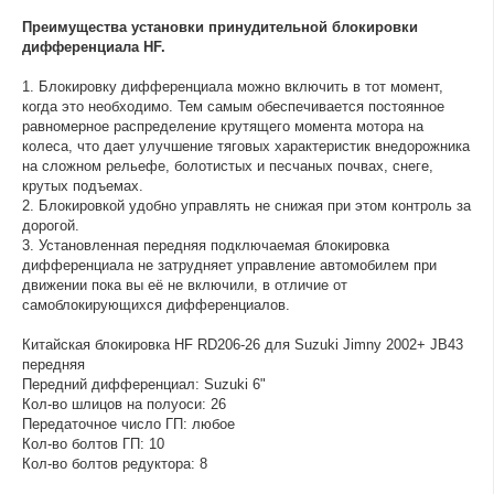
Преимущества установки принудительной блокировки
дифференциала HF.
1. Блокировку дифференциала можно включить в тот момент,
когда это необходимо. Тем самым обеспечивается постоянное
равномерное распределение крутящего момента мотора на
колеса, что дает улучшение тяговых характеристик внедорожника
на сложном рельефе, болотистых и песчаных почвах, снеге,
крутых подъемах.
2. Блокировкой удобно управлять не снижая при этом контроль за
дорогой.
3. Установленная передняя подключаемая блокировка
дифференциала не затрудняет управление автомобилем при
движении пока вы её не включили, в отличие от
самоблокирующихся дифференциалов.
Китайская блокировка HF RD206-26 для Suzuki Jimny 2002+ JB43
передняя
Передний дифференциал: Suzuki 6"
Кол-во шлицов на полуоси: 26
Передаточное число ГП: любое
Кол-во болтов ГП: 10
Кол-во болтов редуктора: 8