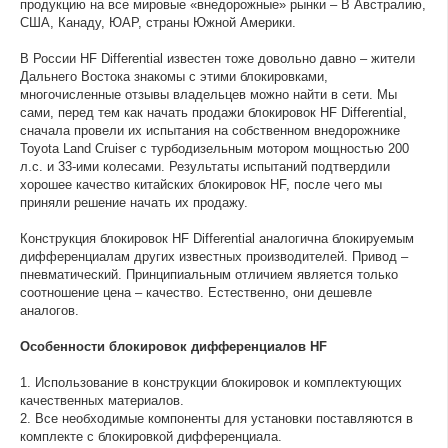
продукцию на все мировые «внедорожные» рынки – В Австралию,
США, Канаду, ЮАР, страны Южной Америки.
В России HF Differential известен тоже довольно давно – жители
Дальнего Востока знакомы с этими блокировками,
многочисленные отзывы владельцев можно найти в сети. Мы
сами, перед тем как начать продажи блокировок HF Differential,
сначала провели их испытания на собственном внедорожнике
Toyota Land Cruiser c турбодизельным мотором мощностью 200
л.с. и 33-ими колесами. Результаты испытаний подтвердили
хорошее качество китайских блокировок HF, после чего мы
приняли решение начать их продажу.
Конструкция блокировок HF Differential аналогична блокируемым
дифференциалам других известных производителей. Привод –
пневматический. Принципиальным отличием является только
соотношение цена – качество. Естественно, они дешевле
аналогов.
Особенности блокировок дифференциалов HF
1. Использование в конструкции блокировок и комплектующих
качественных материалов.
2. Все необходимые компоненты для установки поставляются в
комплекте с блокировкой дифференциала.