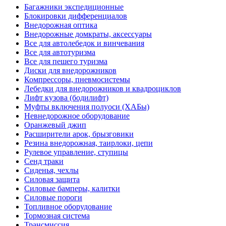
Багажники экспедиционные
Блокировки дифференциалов
Внедорожная оптика
Внедорожные домкраты, аксессуары
Все для автолебедок и винчевания
Все для автотуризма
Все для пешего туризма
Диски для внедорожников
Компрессоры, пневмосистемы
Лебедки для внедорожников и квадроциклов
Лифт кузова (бодилифт)
Муфты включения полуоси (ХАБы)
Невнедорожное оборудование
Оранжевый джип
Расширители арок, брызговики
Резина внедорожная, таирлоки, цепи
Рулевое управление, ступицы
Сенд траки
Сиденья, чехлы
Силовая защита
Силовые бамперы, калитки
Силовые пороги
Топливное оборудование
Тормозная система
Трансмиссия