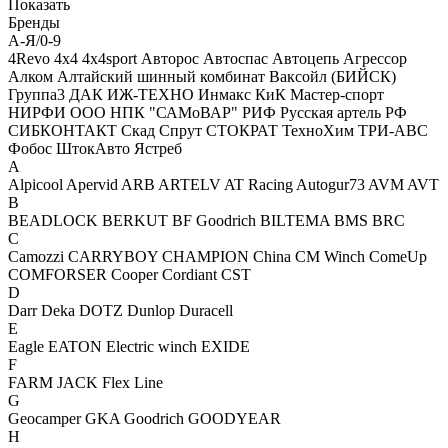
Показать
Бренды
А-Я/0-9
4Revo
4x4
4x4sport
Авторос
Автоспас
Автоцепь
Агрессор
Алком
Алтайский шинный комбинат
Ваксойл (БИЙСК)
Группа3
ДАК
ИЖ-ТЕХНО
Инмакс
КиК
Мастер-спорт
НИРФИ
ООО НПК "САМоВАР"
РИФ
Русская артель
РФ
СИБКОНТАКТ
Скад
Спрут
СТОКРАТ
ТехноХим
ТРИ-АВС
Фобос
ШтокАвто
Ястреб
A
Alpicool
Apervid
ARB
ARTELV
AT Racing
Autogur73
AVM
AVT
B
BEADLOCK
BERKUT
BF Goodrich
BILTEMA
BMS
BRC
C
Camozzi
CARRYBOY
CHAMPION
China
CM Winch
ComeUp
COMFORSER
Cooper
Cordiant
CST
D
Darr
Deka
DOTZ
Dunlop
Duracell
E
Eagle
EATON
Electric winch
EXIDE
F
FARM JACK
Flex Line
G
Geocamper
GKA
Goodrich
GOODYEAR
H