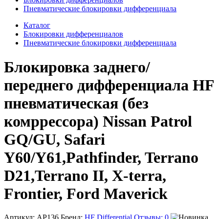
Пневматические блокировки дифференциала
Каталог
Блокировки дифференциалов
Пневматические блокировки дифференциала
Блокировка заднего/
переднего дифференциала HF
пневматическая (без
комррессора) Nissan Patrol
GQ/GU, Safari
Y60/Y61,Pathfinder, Terrano
D21,Terrano II, X-terra,
Frontier, Ford Maverick
Артикул:
AP136
Бренд:
HF Differential
Отзывы:
0