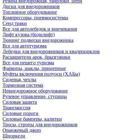
Резина внедорожная, таирлоки, цепи
Диски для внедорожников
Топливное оборудование
Компрессоры, пневмосистемы
Сенд траки
Все для автолебедок и винчевания
Лифт кузова (бодилифт)
Тюнинг подвески внедорожника
Все для автотуризма
Лебедки для внедорожников и квадроциклов
Расширители арок, брызговики
Все для пешего туризма
Фаркопы, шаклы, прицепные
Муфты включения полуоси (ХАБы)
Сиденья, чехлы
Тормозная система
Невнедорожное оборудование
Рулевое управление, ступицы
Силовая защита
Трансмиссия
Силовые пороги
Силовые бамперы, калитки
Тросы, стропы для внедорожников
Оранжевый джип
Шноркели