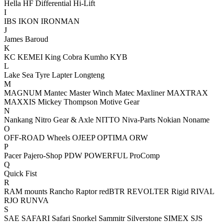
Hella
HF Differential
Hi-Lift
I
IBS
IKON
IRONMAN
J
James Baroud
K
KC
KEMEI
King Cobra
Kumho
KYB
L
Lake Sea Tyre
Lapter
Longteng
M
MAGNUM
Mantec
Master Winch
Matec
Maxliner
MAXTRAX
MAXXIS
Mickey Thompson
Motive Gear
N
Nankang
Nitro Gear & Axle
NITTO
Niva-Parts
Nokian
Noname
O
OFF-ROAD Wheels
OJEEP
OPTIMA
ORW
P
Pacer
Pajero-Shop
PDW
POWERFUL
ProComp
Q
Quick Fist
R
RAM mounts
Rancho
Raptor
redBTR
REVOLTER
Rigid
RIVAL
RJO
RUNVA
S
SAE
SAFARI
Safari Snorkel
Sammitr
Silverstone
SIMEX
SJS