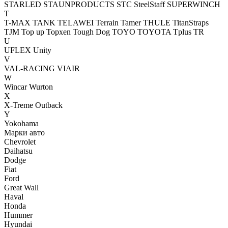
STARLED
STAUNPRODUCTS
STC
SteelStaff
SUPERWINCH
T
T-MAX
TANK
TELAWEI
Terrain Tamer
THULE
TitanStraps
TJM
Top up
Topxen
Tough Dog
TOYO
TOYOTA
Tplus
TR
U
UFLEX
Unity
V
VAL-RACING
VIAIR
W
Wincar
Wurton
X
X-Treme Outback
Y
Yokohama
Марки авто
Chevrolet
Daihatsu
Dodge
Fiat
Ford
Great Wall
Haval
Honda
Hummer
Hyundai