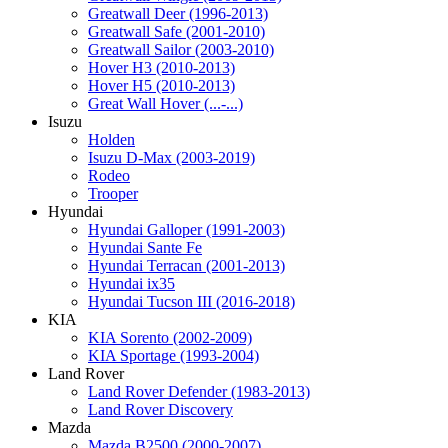
Greatwall Deer (1996-2013)
Greatwall Safe (2001-2010)
Greatwall Sailor (2003-2010)
Hover H3 (2010-2013)
Hover H5 (2010-2013)
Great Wall Hover (...-...)
Isuzu
Holden
Isuzu D-Max (2003-2019)
Rodeo
Trooper
Hyundai
Hyundai Galloper (1991-2003)
Hyundai Sante Fe
Hyundai Terracan (2001-2013)
Hyundai ix35
Hyundai Tucson III (2016-2018)
KIA
KIA Sorento (2002-2009)
KIA Sportage (1993-2004)
Land Rover
Land Rover Defender (1983-2013)
Land Rover Discovery
Mazda
Mazda B2500 (2000-2007)