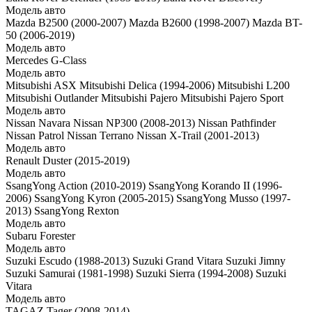
Модель авто
Mazda B2500 (2000-2007)
Mazda B2600 (1998-2007)
Mazda BT-
50 (2006-2019)
Модель авто
Mercedes G-Class
Модель авто
Mitsubishi ASX
Mitsubishi Delica (1994-2006)
Mitsubishi L200
Mitsubishi Outlander
Mitsubishi Pajero
Mitsubishi Pajero Sport
Модель авто
Nissan Navara
Nissan NP300 (2008-2013)
Nissan Pathfinder
Nissan Patrol
Nissan Terrano
Nissan X-Trail (2001-2013)
Модель авто
Renault Duster (2015-2019)
Модель авто
SsangYong Action (2010-2019)
SsangYong Korando II (1996-
2006)
SsangYong Kyron (2005-2015)
SsangYong Musso (1997-
2013)
SsangYong Rexton
Модель авто
Subaru Forester
Модель авто
Suzuki Escudo (1988-2013)
Suzuki Grand Vitara
Suzuki Jimny
Suzuki Samurai (1981-1998)
Suzuki Sierra (1994-2008)
Suzuki
Vitara
Модель авто
TAGAZ Tager (2008-2014)