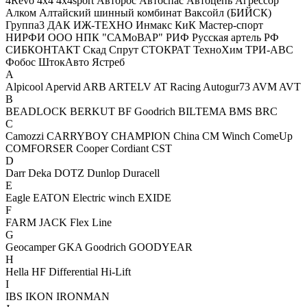
4Revo
4x4
4x4sport
Авторос
Автоспас
Автоцепь
Агрессор
Алком
Алтайский шинный комбинат
Ваксойл (БИЙСК)
Группа3
ДАК
ИЖ-ТЕХНО
Инмакс
КиК
Мастер-спорт
НИРФИ
ООО НПК "САМоВАР"
РИФ
Русская артель
РФ
СИБКОНТАКТ
Скад
Спрут
СТОКРАТ
ТехноХим
ТРИ-АВС
Фобос
ШтокАвто
Ястреб
A
Alpicool
Apervid
ARB
ARTELV
AT Racing
Autogur73
AVM
AVT
B
BEADLOCK
BERKUT
BF Goodrich
BILTEMA
BMS
BRC
C
Camozzi
CARRYBOY
CHAMPION
China
CM Winch
ComeUp
COMFORSER
Cooper
Cordiant
CST
D
Darr
Deka
DOTZ
Dunlop
Duracell
E
Eagle
EATON
Electric winch
EXIDE
F
FARM JACK
Flex Line
G
Geocamper
GKA
Goodrich
GOODYEAR
H
Hella
HF Differential
Hi-Lift
I
IBS
IKON
IRONMAN