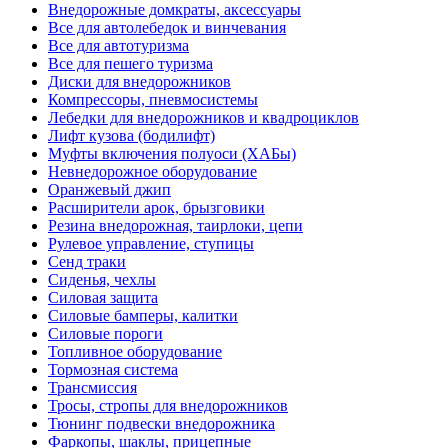
Внедорожные домкраты, аксессуары
Все для автолебедок и винчевания
Все для автотуризма
Все для пешего туризма
Диски для внедорожников
Компрессоры, пневмосистемы
Лебедки для внедорожников и квадроциклов
Лифт кузова (бодилифт)
Муфты включения полуоси (ХАБы)
Невнедорожное оборудование
Оранжевый джип
Расширители арок, брызговики
Резина внедорожная, таирлоки, цепи
Рулевое управление, ступицы
Сенд траки
Сиденья, чехлы
Силовая защита
Силовые бамперы, калитки
Силовые пороги
Топливное оборудование
Тормозная система
Трансмиссия
Тросы, стропы для внедорожников
Тюнинг подвески внедорожника
Фаркопы, шаклы, прицепные