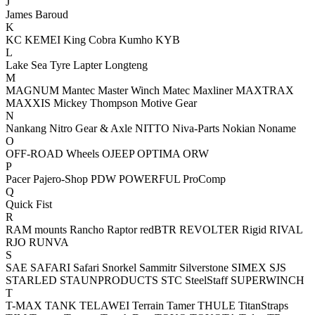
J
James Baroud
K
KC
KEMEI
King Cobra
Kumho
KYB
L
Lake Sea Tyre
Lapter
Longteng
M
MAGNUM
Mantec
Master Winch
Matec
Maxliner
MAXTRAX
MAXXIS
Mickey Thompson
Motive Gear
N
Nankang
Nitro Gear & Axle
NITTO
Niva-Parts
Nokian
Noname
O
OFF-ROAD Wheels
OJEEP
OPTIMA
ORW
P
Pacer
Pajero-Shop
PDW
POWERFUL
ProComp
Q
Quick Fist
R
RAM mounts
Rancho
Raptor
redBTR
REVOLTER
Rigid
RIVAL
RJO
RUNVA
S
SAE
SAFARI
Safari Snorkel
Sammitr
Silverstone
SIMEX
SJS
STARLED
STAUNPRODUCTS
STC
SteelStaff
SUPERWINCH
T
T-MAX
TANK
TELAWEI
Terrain Tamer
THULE
TitanStraps