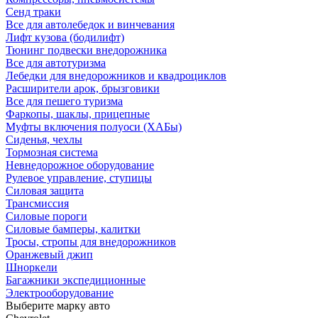
Сенд траки
Все для автолебедок и винчевания
Лифт кузова (бодилифт)
Тюнинг подвески внедорожника
Все для автотуризма
Лебедки для внедорожников и квадроциклов
Расширители арок, брызговики
Все для пешего туризма
Фаркопы, шаклы, прицепные
Муфты включения полуоси (ХАБы)
Сиденья, чехлы
Тормозная система
Невнедорожное оборудование
Рулевое управление, ступицы
Силовая защита
Трансмиссия
Силовые пороги
Силовые бамперы, калитки
Тросы, стропы для внедорожников
Оранжевый джип
Шноркели
Багажники экспедиционные
Электрооборудование
Выберите марку авто