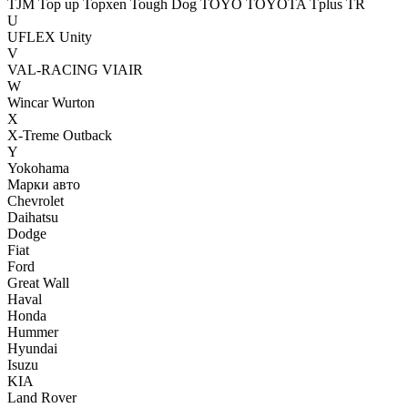
TJM
Top up
Topxen
Tough Dog
TOYO
TOYOTA
Tplus
TR
U
UFLEX
Unity
V
VAL-RACING
VIAIR
W
Wincar
Wurton
X
X-Treme Outback
Y
Yokohama
Марки авто
Chevrolet
Daihatsu
Dodge
Fiat
Ford
Great Wall
Haval
Honda
Hummer
Hyundai
Isuzu
KIA
Land Rover