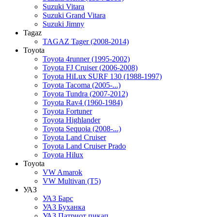
Suzuki Vitara
Suzuki Grand Vitara
Suzuki Jimny
Tagaz
TAGAZ Tager (2008-2014)
Toyota
Toyota 4runner (1995-2002)
Toyota FJ Cruiser (2006-2008)
Toyota HiLux SURF 130 (1988-1997)
Toyota Tacoma (2005-...)
Toyota Tundra (2007-2012)
Toyota Rav4 (1960-1984)
Toyota Fortuner
Toyota Highlander
Toyota Sequoia (2008-...)
Toyota Land Cruiser
Toyota Land Cruiser Prado
Toyota Hilux
Toyota
VW Amarok
VW Multivan (T5)
УАЗ
УАЗ Барс
УАЗ Буханка
УАЗ Патриот пикап