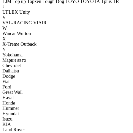
TJM
Top up
Topxen
Tough Dog
TOYO
TOYOTA
Tplus
TR
U
UFLEX
Unity
V
VAL-RACING
VIAIR
W
Wincar
Wurton
X
X-Treme Outback
Y
Yokohama
Марки авто
Chevrolet
Daihatsu
Dodge
Fiat
Ford
Great Wall
Haval
Honda
Hummer
Hyundai
Isuzu
KIA
Land Rover