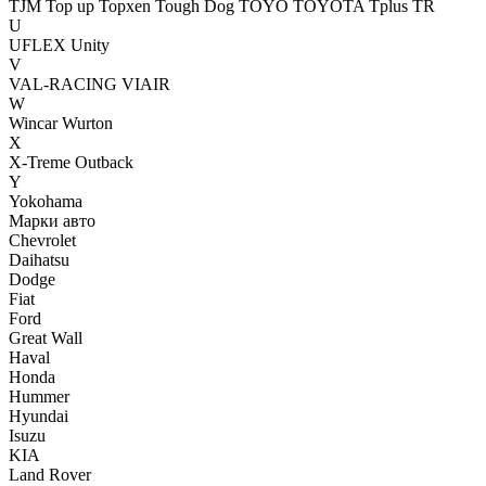
TJM
Top up
Topxen
Tough Dog
TOYO
TOYOTA
Tplus
TR
U
UFLEX
Unity
V
VAL-RACING
VIAIR
W
Wincar
Wurton
X
X-Treme Outback
Y
Yokohama
Марки авто
Chevrolet
Daihatsu
Dodge
Fiat
Ford
Great Wall
Haval
Honda
Hummer
Hyundai
Isuzu
KIA
Land Rover