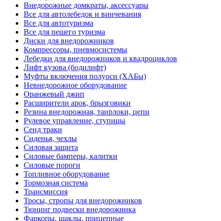
Внедорожные домкраты, аксессуары
Все для автолебедок и винчевания
Все для автотуризма
Все для пешего туризма
Диски для внедорожников
Компрессоры, пневмосистемы
Лебедки для внедорожников и квадроциклов
Лифт кузова (бодилифт)
Муфты включения полуоси (ХАБы)
Невнедорожное оборудование
Оранжевый джип
Расширители арок, брызговики
Резина внедорожная, таирлоки, цепи
Рулевое управление, ступицы
Сенд траки
Сиденья, чехлы
Силовая защита
Силовые бамперы, калитки
Силовые пороги
Топливное оборудование
Тормозная система
Трансмиссия
Тросы, стропы для внедорожников
Тюнинг подвески внедорожника
Фаркопы, шаклы, прицепные