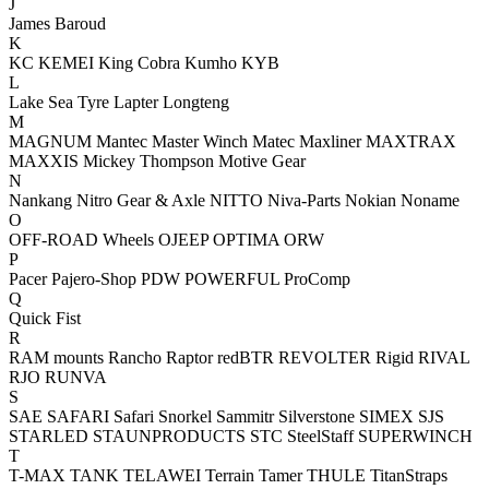
J
James Baroud
K
KC
KEMEI
King Cobra
Kumho
KYB
L
Lake Sea Tyre
Lapter
Longteng
M
MAGNUM
Mantec
Master Winch
Matec
Maxliner
MAXTRAX
MAXXIS
Mickey Thompson
Motive Gear
N
Nankang
Nitro Gear & Axle
NITTO
Niva-Parts
Nokian
Noname
O
OFF-ROAD Wheels
OJEEP
OPTIMA
ORW
P
Pacer
Pajero-Shop
PDW
POWERFUL
ProComp
Q
Quick Fist
R
RAM mounts
Rancho
Raptor
redBTR
REVOLTER
Rigid
RIVAL
RJO
RUNVA
S
SAE
SAFARI
Safari Snorkel
Sammitr
Silverstone
SIMEX
SJS
STARLED
STAUNPRODUCTS
STC
SteelStaff
SUPERWINCH
T
T-MAX
TANK
TELAWEI
Terrain Tamer
THULE
TitanStraps