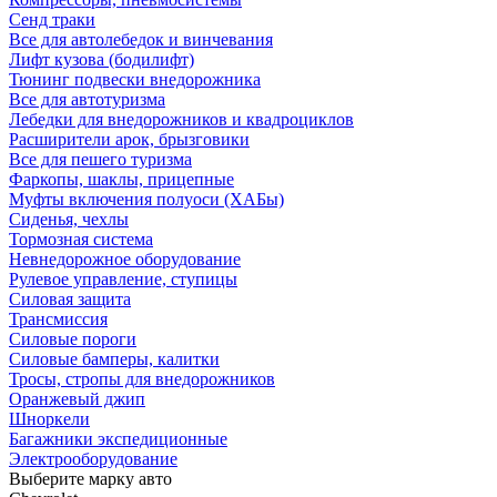
Сенд траки
Все для автолебедок и винчевания
Лифт кузова (бодилифт)
Тюнинг подвески внедорожника
Все для автотуризма
Лебедки для внедорожников и квадроциклов
Расширители арок, брызговики
Все для пешего туризма
Фаркопы, шаклы, прицепные
Муфты включения полуоси (ХАБы)
Сиденья, чехлы
Тормозная система
Невнедорожное оборудование
Рулевое управление, ступицы
Силовая защита
Трансмиссия
Силовые пороги
Силовые бамперы, калитки
Тросы, стропы для внедорожников
Оранжевый джип
Шноркели
Багажники экспедиционные
Электрооборудование
Выберите марку авто