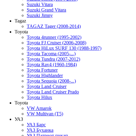
Suzuki Vitara
Suzuki Grand Vitara
Suzuki Jimny
Tagaz
TAGAZ Tager (2008-2014)
Toyota
Toyota 4runner (1995-2002)
Toyota FJ Cruiser (2006-2008)
Toyota HiLux SURF 130 (1988-1997)
Toyota Tacoma (2005-...)
Toyota Tundra (2007-2012)
Toyota Rav4 (1960-1984)
Toyota Fortuner
Toyota Highlander
Toyota Sequoia (2008-...)
Toyota Land Cruiser
Toyota Land Cruiser Prado
Toyota Hilux
Toyota
VW Amarok
VW Multivan (T5)
УАЗ
УАЗ Барс
УАЗ Буханка
УАЗ Патриот пикап