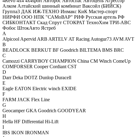
4Revo
4x4
4x4sport
Авторос
Автоспас
Автоцепь
Агрессор
Алком
Алтайский шинный комбинат
Ваксойл (БИЙСК)
Группа3
ДАК
ИЖ-ТЕХНО
Инмакс
КиК
Мастер-спорт
НИРФИ
ООО НПК "САМоВАР"
РИФ
Русская артель
РФ
СИБКОНТАКТ
Скад
Спрут
СТОКРАТ
ТехноХим
ТРИ-АВС
Фобос
ШтокАвто
Ястреб
A
Alpicool
Apervid
ARB
ARTELV
AT Racing
Autogur73
AVM
AVT
B
BEADLOCK
BERKUT
BF Goodrich
BILTEMA
BMS
BRC
C
Camozzi
CARRYBOY
CHAMPION
China
CM Winch
ComeUp
COMFORSER
Cooper
Cordiant
CST
D
Darr
Deka
DOTZ
Dunlop
Duracell
E
Eagle
EATON
Electric winch
EXIDE
F
FARM JACK
Flex Line
G
Geocamper
GKA
Goodrich
GOODYEAR
H
Hella
HF Differential
Hi-Lift
I
IBS
IKON
IRONMAN