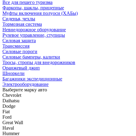
Все для пешего туризма
Фаркопы, шаклы, прицепные
Муфты включения полуоси (ХАБы)
Сиденья, чехлы
Тормозная система
Невнедорожное оборудование
Рулевое управление, ступицы
Силовая защита
Трансмиссия
Силовые пороги
Силовые бамперы, калитки
Тросы, стропы для внедорожников
Оранжевый джип
Шноркели
Багажники экспедиционные
Электрооборудование
Выберите марку авто
Chevrolet
Daihatsu
Dodge
Fiat
Ford
Great Wall
Haval
Hummer