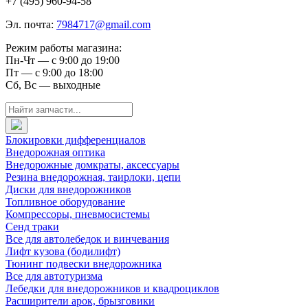
+7 (495) 960-94-58
Эл. почта:
7984717@gmail.com
Режим работы магазина:
Пн-Чт — с 9:00 до 19:00
Пт — с 9:00 до 18:00
Сб, Вс — выходные
Блокировки дифференциалов
Внедорожная оптика
Внедорожные домкраты, аксессуары
Резина внедорожная, таирлоки, цепи
Диски для внедорожников
Топливное оборудование
Компрессоры, пневмосистемы
Сенд траки
Все для автолебедок и винчевания
Лифт кузова (бодилифт)
Тюнинг подвески внедорожника
Все для автотуризма
Лебедки для внедорожников и квадроциклов
Расширители арок, брызговики