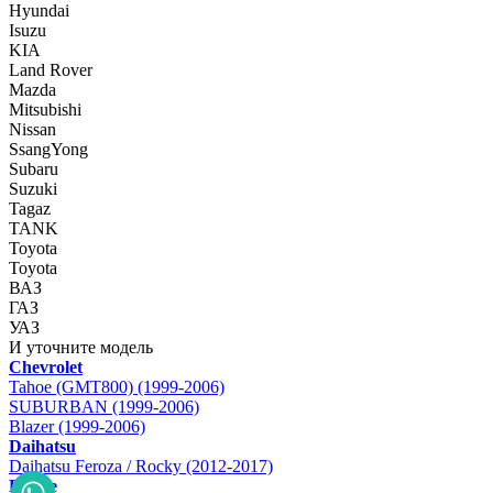
Hyundai
Isuzu
KIA
Land Rover
Mazda
Mitsubishi
Nissan
SsangYong
Subaru
Suzuki
Tagaz
TANK
Toyota
Toyota
ВАЗ
ГАЗ
УАЗ
И уточните модель
Chevrolet
Tahoe (GMT800) (1999-2006)
SUBURBAN (1999-2006)
Blazer (1999-2006)
Daihatsu
Daihatsu Feroza / Rocky (2012-2017)
Dodge