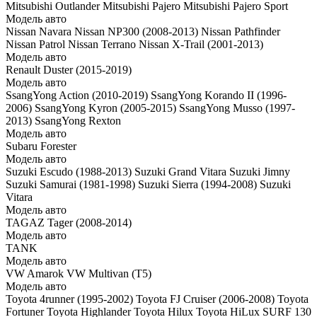
Mitsubishi Outlander
Mitsubishi Pajero
Mitsubishi Pajero Sport
Модель авто
Nissan Navara
Nissan NP300 (2008-2013)
Nissan Pathfinder
Nissan Patrol
Nissan Terrano
Nissan X-Trail (2001-2013)
Модель авто
Renault Duster (2015-2019)
Модель авто
SsangYong Action (2010-2019)
SsangYong Korando II (1996-
2006)
SsangYong Kyron (2005-2015)
SsangYong Musso (1997-
2013)
SsangYong Rexton
Модель авто
Subaru Forester
Модель авто
Suzuki Escudo (1988-2013)
Suzuki Grand Vitara
Suzuki Jimny
Suzuki Samurai (1981-1998)
Suzuki Sierra (1994-2008)
Suzuki
Vitara
Модель авто
TAGAZ Tager (2008-2014)
Модель авто
TANK
Модель авто
VW Amarok
VW Multivan (T5)
Модель авто
Toyota 4runner (1995-2002)
Toyota FJ Cruiser (2006-2008)
Toyota
Fortuner
Toyota Highlander
Toyota Hilux
Toyota HiLux SURF 130