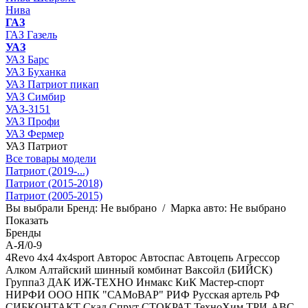
Нива
ГАЗ
ГАЗ Газель
УАЗ
УАЗ Барс
УАЗ Буханка
УАЗ Патриот пикап
УАЗ Симбир
УАЗ-3151
УАЗ Профи
УАЗ Фермер
УАЗ Патриот
Все товары модели
Патриот (2019-...)
Патриот (2015-2018)
Патриот (2005-2015)
Вы выбрали
Бренд:
Не выбрано
/
Марка авто:
Не выбрано
Показать
Бренды
А-Я/0-9
4Revo
4x4
4x4sport
Авторос
Автоспас
Автоцепь
Агрессор
Алком
Алтайский шинный комбинат
Ваксойл (БИЙСК)
Группа3
ДАК
ИЖ-ТЕХНО
Инмакс
КиК
Мастер-спорт
НИРФИ
ООО НПК "САМоВАР"
РИФ
Русская артель
РФ
СИБКОНТАКТ
Скад
Спрут
СТОКРАТ
ТехноХим
ТРИ-АВС