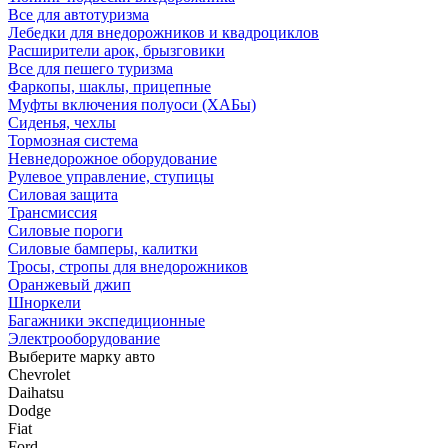
Все для автотуризма
Лебедки для внедорожников и квадроциклов
Расширители арок, брызговики
Все для пешего туризма
Фаркопы, шаклы, прицепные
Муфты включения полуоси (ХАБы)
Сиденья, чехлы
Тормозная система
Невнедорожное оборудование
Рулевое управление, ступицы
Силовая защита
Трансмиссия
Силовые пороги
Силовые бамперы, калитки
Тросы, стропы для внедорожников
Оранжевый джип
Шноркели
Багажники экспедиционные
Электрооборудование
Выберите марку авто
Chevrolet
Daihatsu
Dodge
Fiat
Ford