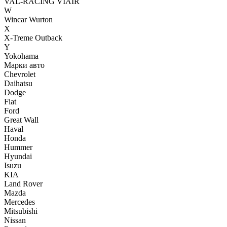
VAL-RACING
VIAIR
W
Wincar
Wurton
X
X-Treme Outback
Y
Yokohama
Марки авто
Chevrolet
Daihatsu
Dodge
Fiat
Ford
Great Wall
Haval
Honda
Hummer
Hyundai
Isuzu
KIA
Land Rover
Mazda
Mercedes
Mitsubishi
Nissan