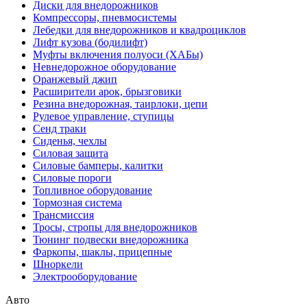
Диски для внедорожников
Компрессоры, пневмосистемы
Лебедки для внедорожников и квадроциклов
Лифт кузова (бодилифт)
Муфты включения полуоси (ХАБы)
Невнедорожное оборудование
Оранжевый джип
Расширители арок, брызговики
Резина внедорожная, таирлоки, цепи
Рулевое управление, ступицы
Сенд траки
Сиденья, чехлы
Силовая защита
Силовые бамперы, калитки
Силовые пороги
Топливное оборудование
Тормозная система
Трансмиссия
Тросы, стропы для внедорожников
Тюнинг подвески внедорожника
Фаркопы, шаклы, прицепные
Шноркели
Электрооборудование
Авто