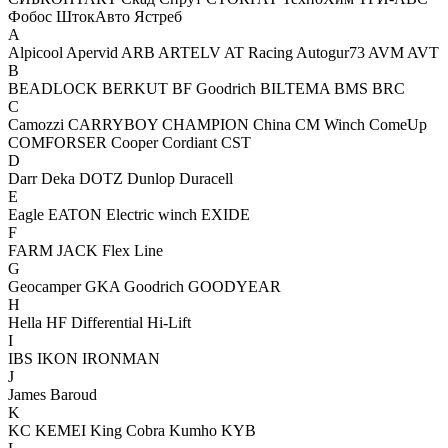
Фобос
ШтокАвто
Ястреб
A
Alpicool
Apervid
ARB
ARTELV
AT Racing
Autogur73
AVM
AVT
B
BEADLOCK
BERKUT
BF Goodrich
BILTEMA
BMS
BRC
C
Camozzi
CARRYBOY
CHAMPION
China
CM Winch
ComeUp
COMFORSER
Cooper
Cordiant
CST
D
Darr
Deka
DOTZ
Dunlop
Duracell
E
Eagle
EATON
Electric winch
EXIDE
F
FARM JACK
Flex Line
G
Geocamper
GKA
Goodrich
GOODYEAR
H
Hella
HF Differential
Hi-Lift
I
IBS
IKON
IRONMAN
J
James Baroud
K
KC
KEMEI
King Cobra
Kumho
KYB