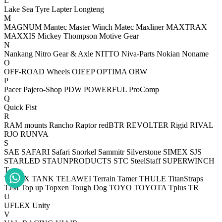
L
Lake Sea Tyre
Lapter
Longteng
M
MAGNUM
Mantec
Master Winch
Matec
Maxliner
MAXTRAX
MAXXIS
Mickey Thompson
Motive Gear
N
Nankang
Nitro Gear & Axle
NITTO
Niva-Parts
Nokian
Noname
O
OFF-ROAD Wheels
OJEEP
OPTIMA
ORW
P
Pacer
Pajero-Shop
PDW
POWERFUL
ProComp
Q
Quick Fist
R
RAM mounts
Rancho
Raptor
redBTR
REVOLTER
Rigid
RIVAL
RJO
RUNVA
S
SAE
SAFARI
Safari Snorkel
Sammitr
Silverstone
SIMEX
SJS
STARLED
STAUNPRODUCTS
STC
SteelStaff
SUPERWINCH
T
T-MAX
TANK
TELAWEI
Terrain Tamer
THULE
TitanStraps
TJM
Top up
Topxen
Tough Dog
TOYO
TOYOTA
Tplus
TR
U
UFLEX
Unity
V