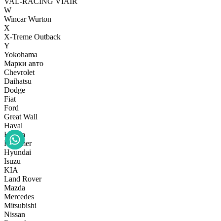
VAL-RACING
VIAIR
W
Wincar
Wurton
X
X-Treme Outback
Y
Yokohama
Марки авто
Chevrolet
Daihatsu
Dodge
Fiat
Ford
Great Wall
Haval
Honda
Hummer
Hyundai
Isuzu
KIA
Land Rover
Mazda
Mercedes
Mitsubishi
Nissan