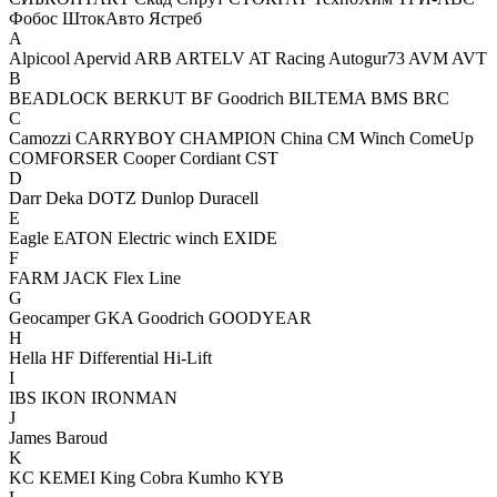
Фобос
ШтокАвто
Ястреб
A
Alpicool
Apervid
ARB
ARTELV
AT Racing
Autogur73
AVM
AVT
B
BEADLOCK
BERKUT
BF Goodrich
BILTEMA
BMS
BRC
C
Camozzi
CARRYBOY
CHAMPION
China
CM Winch
ComeUp
COMFORSER
Cooper
Cordiant
CST
D
Darr
Deka
DOTZ
Dunlop
Duracell
E
Eagle
EATON
Electric winch
EXIDE
F
FARM JACK
Flex Line
G
Geocamper
GKA
Goodrich
GOODYEAR
H
Hella
HF Differential
Hi-Lift
I
IBS
IKON
IRONMAN
J
James Baroud
K
KC
KEMEI
King Cobra
Kumho
KYB