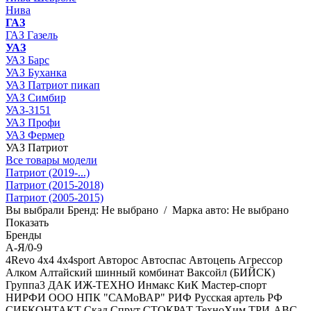
Нива
ГАЗ
ГАЗ Газель
УАЗ
УАЗ Барс
УАЗ Буханка
УАЗ Патриот пикап
УАЗ Симбир
УАЗ-3151
УАЗ Профи
УАЗ Фермер
УАЗ Патриот
Все товары модели
Патриот (2019-...)
Патриот (2015-2018)
Патриот (2005-2015)
Вы выбрали
Бренд:
Не выбрано
/
Марка авто:
Не выбрано
Показать
Бренды
А-Я/0-9
4Revo
4x4
4x4sport
Авторос
Автоспас
Автоцепь
Агрессор
Алком
Алтайский шинный комбинат
Ваксойл (БИЙСК)
Группа3
ДАК
ИЖ-ТЕХНО
Инмакс
КиК
Мастер-спорт
НИРФИ
ООО НПК "САМоВАР"
РИФ
Русская артель
РФ
СИБКОНТАКТ
Скад
Спрут
СТОКРАТ
ТехноХим
ТРИ-АВС