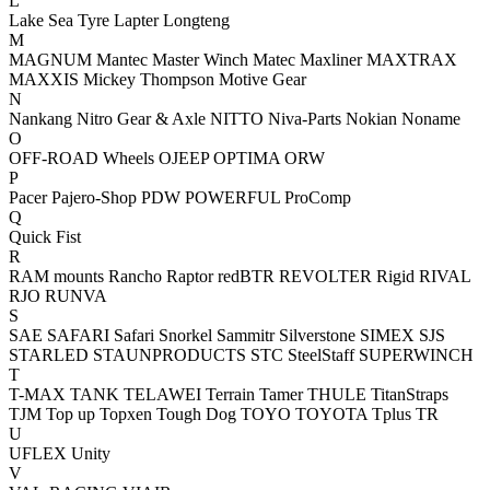
L
Lake Sea Tyre
Lapter
Longteng
M
MAGNUM
Mantec
Master Winch
Matec
Maxliner
MAXTRAX
MAXXIS
Mickey Thompson
Motive Gear
N
Nankang
Nitro Gear & Axle
NITTO
Niva-Parts
Nokian
Noname
O
OFF-ROAD Wheels
OJEEP
OPTIMA
ORW
P
Pacer
Pajero-Shop
PDW
POWERFUL
ProComp
Q
Quick Fist
R
RAM mounts
Rancho
Raptor
redBTR
REVOLTER
Rigid
RIVAL
RJO
RUNVA
S
SAE
SAFARI
Safari Snorkel
Sammitr
Silverstone
SIMEX
SJS
STARLED
STAUNPRODUCTS
STC
SteelStaff
SUPERWINCH
T
T-MAX
TANK
TELAWEI
Terrain Tamer
THULE
TitanStraps
TJM
Top up
Topxen
Tough Dog
TOYO
TOYOTA
Tplus
TR
U
UFLEX
Unity
V