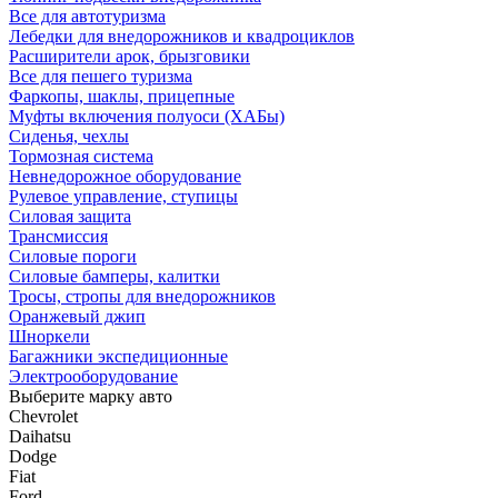
Все для автотуризма
Лебедки для внедорожников и квадроциклов
Расширители арок, брызговики
Все для пешего туризма
Фаркопы, шаклы, прицепные
Муфты включения полуоси (ХАБы)
Сиденья, чехлы
Тормозная система
Невнедорожное оборудование
Рулевое управление, ступицы
Силовая защита
Трансмиссия
Силовые пороги
Силовые бамперы, калитки
Тросы, стропы для внедорожников
Оранжевый джип
Шноркели
Багажники экспедиционные
Электрооборудование
Выберите марку авто
Chevrolet
Daihatsu
Dodge
Fiat
Ford