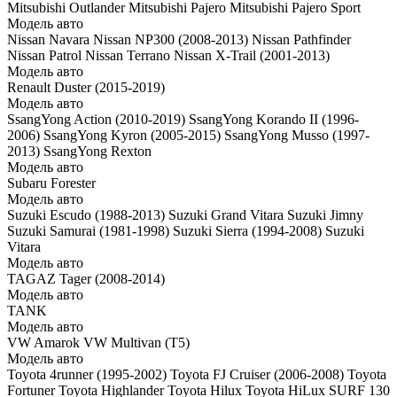
Mitsubishi Outlander
Mitsubishi Pajero
Mitsubishi Pajero Sport
Модель авто
Nissan Navara
Nissan NP300 (2008-2013)
Nissan Pathfinder
Nissan Patrol
Nissan Terrano
Nissan X-Trail (2001-2013)
Модель авто
Renault Duster (2015-2019)
Модель авто
SsangYong Action (2010-2019)
SsangYong Korando II (1996-
2006)
SsangYong Kyron (2005-2015)
SsangYong Musso (1997-
2013)
SsangYong Rexton
Модель авто
Subaru Forester
Модель авто
Suzuki Escudo (1988-2013)
Suzuki Grand Vitara
Suzuki Jimny
Suzuki Samurai (1981-1998)
Suzuki Sierra (1994-2008)
Suzuki
Vitara
Модель авто
TAGAZ Tager (2008-2014)
Модель авто
TANK
Модель авто
VW Amarok
VW Multivan (T5)
Модель авто
Toyota 4runner (1995-2002)
Toyota FJ Cruiser (2006-2008)
Toyota
Fortuner
Toyota Highlander
Toyota Hilux
Toyota HiLux SURF 130