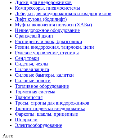
Диски для внедорожников
Компрессоры, пневмосистемы
Лебедки для внедорожников и квадроциклов
Лифт кузова (бодилифт)
Муфты включения полуоси (ХАБы)
Невнедорожное оборудование
Оранжевый джип
Расширители арок, брызговики
Резина внедорожная, таирлоки, цепи
Рулевое управление, ступицы
Сенд траки
Сиденья, чехлы
Силовая защита
Силовые бамперы, калитки
Силовые пороги
Топливное оборудование
Тормозная система
Трансмиссия
Тросы, стропы для внедорожников
Тюнинг подвески внедорожника
Фаркопы, шаклы, прицепные
Шноркели
Электрооборудование
Авто