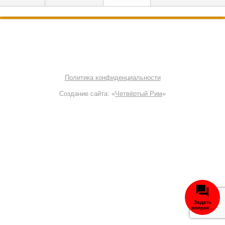
© 2000—2026 OffRoad Club | Тюнинг внедорожников
8 800 700-38-61
Политика конфиденциальности
Создание сайта: «
Четвёртый Рим
»
Задать
вопрос...