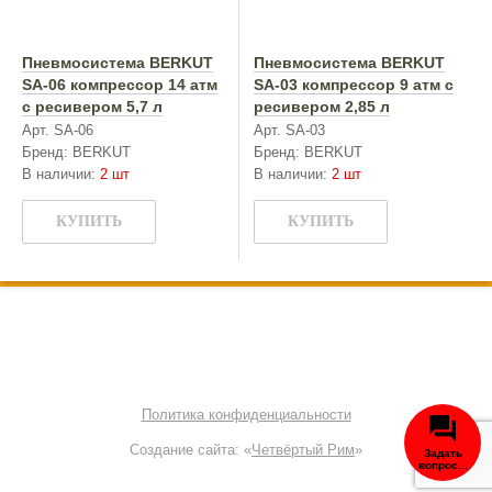
Пневмосистема BERKUT
Пневмосистема BERKUT
SA-06 компрессор 14 атм
SA-03 компрессор 9 атм с
с ресивером 5,7 л
ресивером 2,85 л
Арт. SA-06
Арт. SA-03
Бренд: BERKUT
Бренд: BERKUT
В наличии:
2 шт
В наличии:
2 шт
КУПИТЬ
КУПИТЬ
© 2000—2026 OffRoad Club | Тюнинг внедорожников
8 800 700-38-61
Политика конфиденциальности
Создание сайта: «
Четвёртый Рим
»
Задать
вопрос...