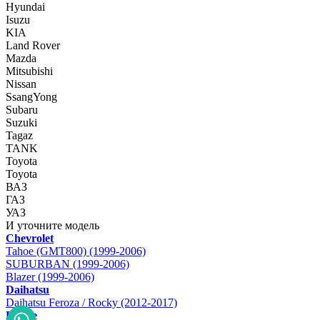
Hyundai
Isuzu
KIA
Land Rover
Mazda
Mitsubishi
Nissan
SsangYong
Subaru
Suzuki
Tagaz
TANK
Toyota
Toyota
ВАЗ
ГАЗ
УАЗ
И уточните модель
Chevrolet
Tahoe (GMT800) (1999-2006)
SUBURBAN (1999-2006)
Blazer (1999-2006)
Daihatsu
Daihatsu Feroza / Rocky (2012-2017)
Dodge