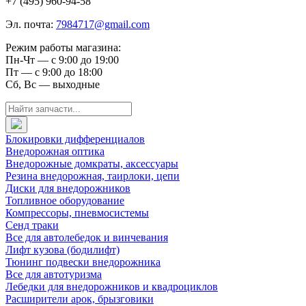
+7 (495) 960-94-58
Эл. почта:
7984717@gmail.com
Режим работы магазина:
Пн-Чт — с 9:00 до 19:00
Пт — с 9:00 до 18:00
Сб, Вс — выходные
Блокировки дифференциалов
Внедорожная оптика
Внедорожные домкраты, аксессуары
Резина внедорожная, таирлоки, цепи
Диски для внедорожников
Топливное оборудование
Компрессоры, пневмосистемы
Сенд траки
Все для автолебедок и винчевания
Лифт кузова (бодилифт)
Тюнинг подвески внедорожника
Все для автотуризма
Лебедки для внедорожников и квадроциклов
Расширители арок, брызговики