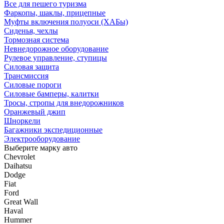
Все для пешего туризма
Фаркопы, шаклы, прицепные
Муфты включения полуоси (ХАБы)
Сиденья, чехлы
Тормозная система
Невнедорожное оборудование
Рулевое управление, ступицы
Силовая защита
Трансмиссия
Силовые пороги
Силовые бамперы, калитки
Тросы, стропы для внедорожников
Оранжевый джип
Шноркели
Багажники экспедиционные
Электрооборудование
Выберите марку авто
Chevrolet
Daihatsu
Dodge
Fiat
Ford
Great Wall
Haval
Hummer