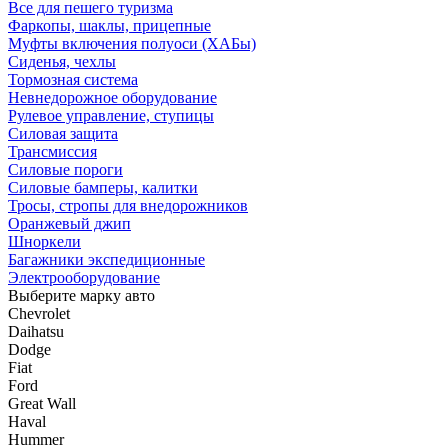
Все для пешего туризма
Фаркопы, шаклы, прицепные
Муфты включения полуоси (ХАБы)
Сиденья, чехлы
Тормозная система
Невнедорожное оборудование
Рулевое управление, ступицы
Силовая защита
Трансмиссия
Силовые пороги
Силовые бамперы, калитки
Тросы, стропы для внедорожников
Оранжевый джип
Шноркели
Багажники экспедиционные
Электрооборудование
Выберите марку авто
Chevrolet
Daihatsu
Dodge
Fiat
Ford
Great Wall
Haval
Hummer