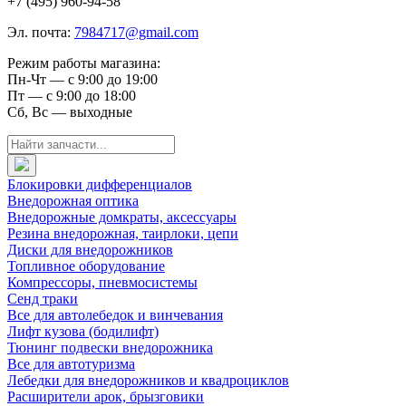
+7 (495) 960-94-58
Эл. почта:
7984717@gmail.com
Режим работы магазина:
Пн-Чт — с 9:00 до 19:00
Пт — с 9:00 до 18:00
Сб, Вс — выходные
Блокировки дифференциалов
Внедорожная оптика
Внедорожные домкраты, аксессуары
Резина внедорожная, таирлоки, цепи
Диски для внедорожников
Топливное оборудование
Компрессоры, пневмосистемы
Сенд траки
Все для автолебедок и винчевания
Лифт кузова (бодилифт)
Тюнинг подвески внедорожника
Все для автотуризма
Лебедки для внедорожников и квадроциклов
Расширители арок, брызговики