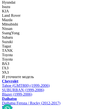
Hyundai
Isuzu
KIA
Land Rover
Mazda
Mitsubishi
Nissan
SsangYong
Subaru
Suzuki
Tagaz
TANK
Toyota
Toyota
ВАЗ
ГАЗ
УАЗ
И уточните модель
Chevrolet
Tahoe (GMT800) (1999-2006)
SUBURBAN (1999-2006)
Blazer (1999-2006)
Daihatsu
Daihatsu Feroza / Rocky (2012-2017)
Dodge