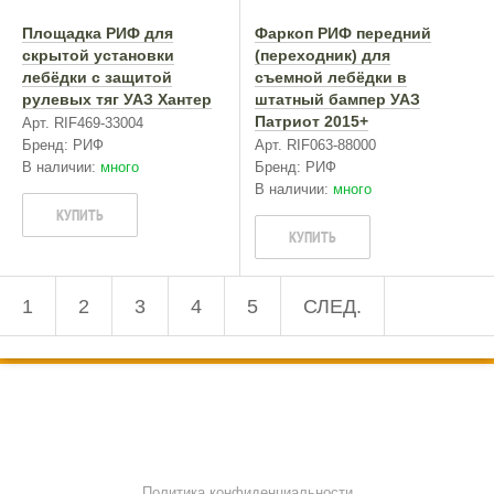
Площадка РИФ для
Фаркоп РИФ передний
скрытой установки
(переходник) для
лебёдки с защитой
съемной лебёдки в
рулевых тяг УАЗ Хантер
штатный бампер УАЗ
Патриот 2015+
Арт. RIF469-33004
Бренд: РИФ
Арт. RIF063-88000
В наличии:
много
Бренд: РИФ
В наличии:
много
КУПИТЬ
КУПИТЬ
1
2
3
4
5
СЛЕД.
© 2000—2026 OffRoad Club | Тюнинг внедорожников
8 800 700-38-61
Политика конфиденциальности