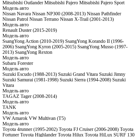
Mitsubishi Outlander
Mitsubishi Pajero
Mitsubishi Pajero Sport
Модель авто
Nissan Navara
Nissan NP300 (2008-2013)
Nissan Pathfinder
Nissan Patrol
Nissan Terrano
Nissan X-Trail (2001-2013)
Модель авто
Renault Duster (2015-2019)
Модель авто
SsangYong Action (2010-2019)
SsangYong Korando II (1996-
2006)
SsangYong Kyron (2005-2015)
SsangYong Musso (1997-
2013)
SsangYong Rexton
Модель авто
Subaru Forester
Модель авто
Suzuki Escudo (1988-2013)
Suzuki Grand Vitara
Suzuki Jimny
Suzuki Samurai (1981-1998)
Suzuki Sierra (1994-2008)
Suzuki
Vitara
Модель авто
TAGAZ Tager (2008-2014)
Модель авто
TANK
Модель авто
VW Amarok
VW Multivan (T5)
Модель авто
Toyota 4runner (1995-2002)
Toyota FJ Cruiser (2006-2008)
Toyota
Fortuner
Toyota Highlander
Toyota Hilux
Toyota HiLux SURF 130