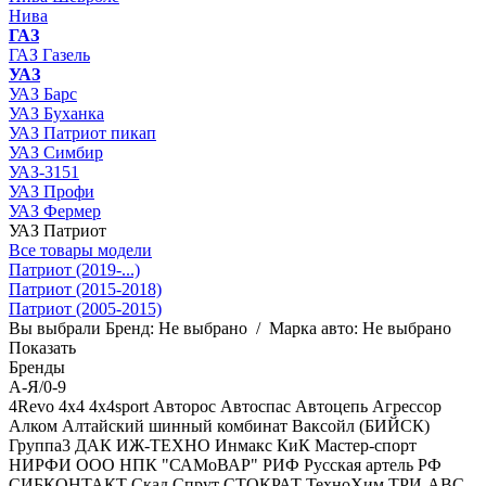
Нива
ГАЗ
ГАЗ Газель
УАЗ
УАЗ Барс
УАЗ Буханка
УАЗ Патриот пикап
УАЗ Симбир
УАЗ-3151
УАЗ Профи
УАЗ Фермер
УАЗ Патриот
Все товары модели
Патриот (2019-...)
Патриот (2015-2018)
Патриот (2005-2015)
Вы выбрали
Бренд:
Не выбрано
/
Марка авто:
Не выбрано
Показать
Бренды
А-Я/0-9
4Revo
4x4
4x4sport
Авторос
Автоспас
Автоцепь
Агрессор
Алком
Алтайский шинный комбинат
Ваксойл (БИЙСК)
Группа3
ДАК
ИЖ-ТЕХНО
Инмакс
КиК
Мастер-спорт
НИРФИ
ООО НПК "САМоВАР"
РИФ
Русская артель
РФ
СИБКОНТАКТ
Скад
Спрут
СТОКРАТ
ТехноХим
ТРИ-АВС