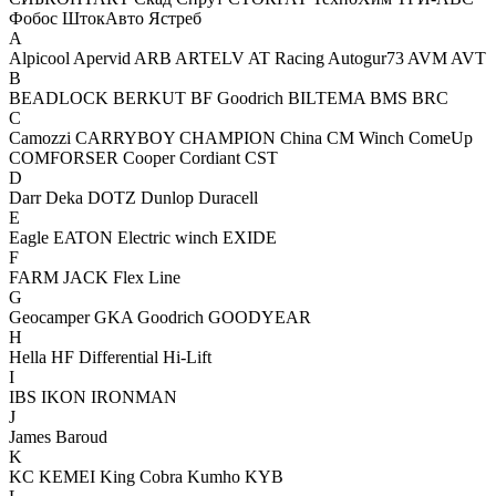
Фобос
ШтокАвто
Ястреб
A
Alpicool
Apervid
ARB
ARTELV
AT Racing
Autogur73
AVM
AVT
B
BEADLOCK
BERKUT
BF Goodrich
BILTEMA
BMS
BRC
C
Camozzi
CARRYBOY
CHAMPION
China
CM Winch
ComeUp
COMFORSER
Cooper
Cordiant
CST
D
Darr
Deka
DOTZ
Dunlop
Duracell
E
Eagle
EATON
Electric winch
EXIDE
F
FARM JACK
Flex Line
G
Geocamper
GKA
Goodrich
GOODYEAR
H
Hella
HF Differential
Hi-Lift
I
IBS
IKON
IRONMAN
J
James Baroud
K
KC
KEMEI
King Cobra
Kumho
KYB