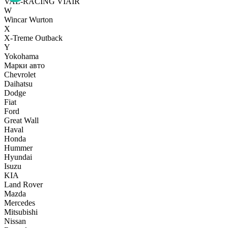
VAL-RACING
VIAIR
W
Wincar
Wurton
X
X-Treme Outback
Y
Yokohama
Марки авто
Chevrolet
Daihatsu
Dodge
Fiat
Ford
Great Wall
Haval
Honda
Hummer
Hyundai
Isuzu
KIA
Land Rover
Mazda
Mercedes
Mitsubishi
Nissan