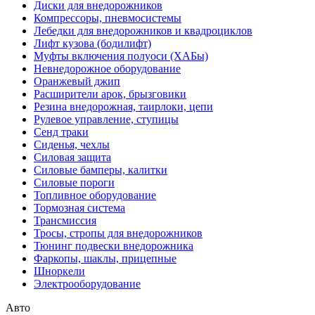
Диски для внедорожников
Компрессоры, пневмосистемы
Лебедки для внедорожников и квадроциклов
Лифт кузова (бодилифт)
Муфты включения полуоси (ХАБы)
Невнедорожное оборудование
Оранжевый джип
Расширители арок, брызговики
Резина внедорожная, таирлоки, цепи
Рулевое управление, ступицы
Сенд траки
Сиденья, чехлы
Силовая защита
Силовые бамперы, калитки
Силовые пороги
Топливное оборудование
Тормозная система
Трансмиссия
Тросы, стропы для внедорожников
Тюнинг подвески внедорожника
Фаркопы, шаклы, прицепные
Шноркели
Электрооборудование
Авто