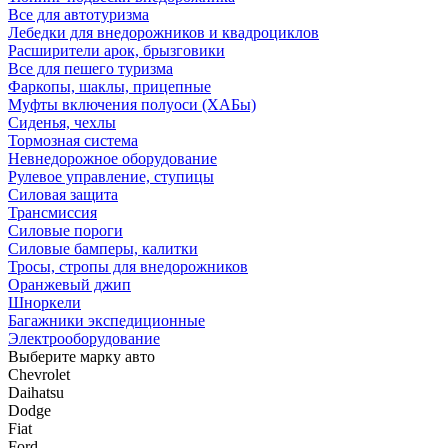
Все для автотуризма
Лебедки для внедорожников и квадроциклов
Расширители арок, брызговики
Все для пешего туризма
Фаркопы, шаклы, прицепные
Муфты включения полуоси (ХАБы)
Сиденья, чехлы
Тормозная система
Невнедорожное оборудование
Рулевое управление, ступицы
Силовая защита
Трансмиссия
Силовые пороги
Силовые бамперы, калитки
Тросы, стропы для внедорожников
Оранжевый джип
Шноркели
Багажники экспедиционные
Электрооборудование
Выберите марку авто
Chevrolet
Daihatsu
Dodge
Fiat
Ford