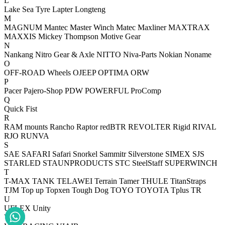
L
Lake Sea Tyre
Lapter
Longteng
M
MAGNUM
Mantec
Master Winch
Matec
Maxliner
MAXTRAX
MAXXIS
Mickey Thompson
Motive Gear
N
Nankang
Nitro Gear & Axle
NITTO
Niva-Parts
Nokian
Noname
O
OFF-ROAD Wheels
OJEEP
OPTIMA
ORW
P
Pacer
Pajero-Shop
PDW
POWERFUL
ProComp
Q
Quick Fist
R
RAM mounts
Rancho
Raptor
redBTR
REVOLTER
Rigid
RIVAL
RJO
RUNVA
S
SAE
SAFARI
Safari Snorkel
Sammitr
Silverstone
SIMEX
SJS
STARLED
STAUNPRODUCTS
STC
SteelStaff
SUPERWINCH
T
T-MAX
TANK
TELAWEI
Terrain Tamer
THULE
TitanStraps
TJM
Top up
Topxen
Tough Dog
TOYO
TOYOTA
Tplus
TR
U
UFLEX
Unity
V