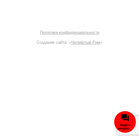
© 2000—2026 OffRoad Club | Тюнинг внедорожников
8 800 700-38-61
Политика конфиденциальности
Создание сайта: «
Четвёртый Рим
»
Задать
вопрос...