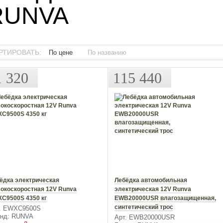
RUNVA
РТИРОВАТЬ:
По цене
По названию
1 320
115 440
ёдка электрическая
Лебёдка автомобильная
окоскоростная 12V Runva
электрическая 12V Runva
C9500S 4350 кг
EWB20000USR влагозащищенная,
синтетический трос
. EWXC9500S
нд: RUNVA
Арт. EWB20000USR