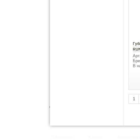
Губ
RUN
Арт
Бре
В н
1
О Компании
Каталог
Контактная