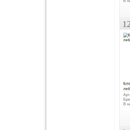
В н
1
Бло
леб
Арт
Бре
В н