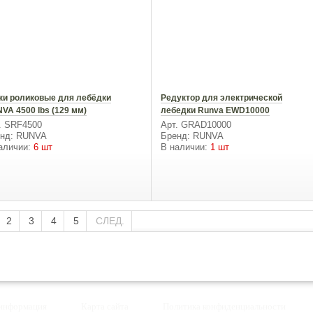
ки роликовые для лебёдки
Редуктор для электрической
VA 4500 lbs (129 мм)
лебедки Runva EWD10000
. SRF4500
Арт. GRAD10000
нд: RUNVA
Бренд: RUNVA
аличии:
6 шт
В наличии:
1 шт
2
3
4
5
СЛЕД.
 информация
Карта сайта
Политика конфиденциальности