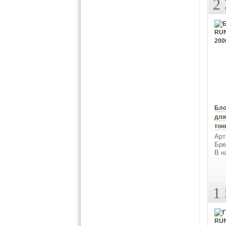
2
Бло
для
тон
Арт
Бре
В н
1