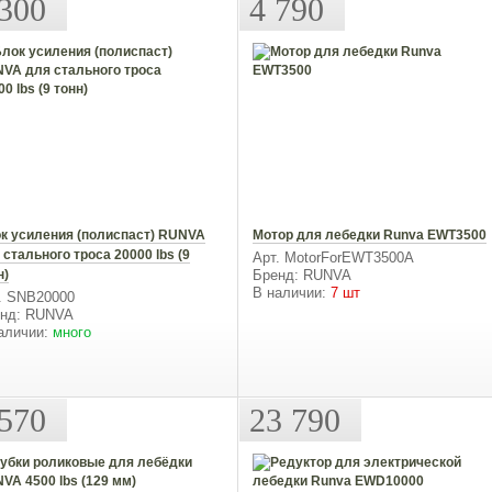
 300
4 790
к усиления (полиспаст) RUNVA
Мотор для лебедки Runva EWT3500
 стального троса 20000 lbs (9
Арт. MotorForEWT3500A
н)
Бренд: RUNVA
В наличии:
7 шт
. SNB20000
нд: RUNVA
аличии:
много
 570
23 790