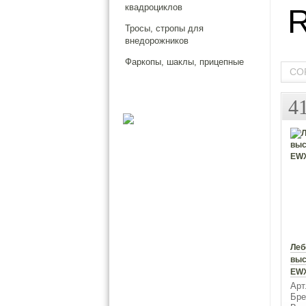
квадроциклов
Тросы, стропы для
внедорожников
Фаркопы, шаклы, прицепные
СО
4
Леб
выс
EWX
Арт
Бре