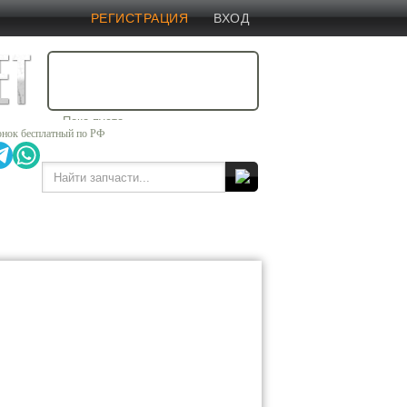
РЕГИСТРАЦИЯ
ВХОД
ВАША
КОРЗИНА
Пока пуста.
онок бесплатный по РФ
Надеемся временно!