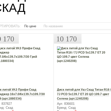
СКАД
РТИРОВАТЬ:
По цене
По названию
0 170
10 170
к литой УАЗ Профи Скад
Диск литой для Уаз Скад Титан R16 
нджер 16х7.0/6x139.7x109.7/30
7J PCD 5x139.7 ЕТ 20 ЦО 109.7 цвет
й (арт.1880334)
Селена (арт.1240208)
. 837827
Арт. 836601
нд: Скад
Бренд: Скад