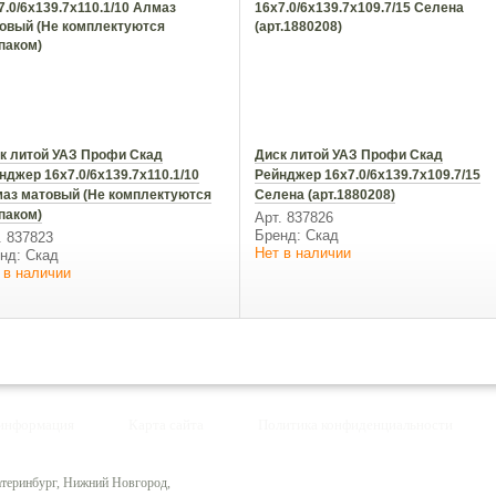
к литой УАЗ Профи Скад
Диск литой УАЗ Профи Скад
нджер 16х7.0/6x139.7x110.1/10
Рейнджер 16х7.0/6x139.7x109.7/15
аз матовый (Не комплектуются
Селена (арт.1880208)
паком)
Арт. 837826
Бренд: Скад
. 837823
Нет в наличии
нд: Скад
 в наличии
 информация
Карта сайта
Политика конфиденциальности
катеринбург, Нижний Новгород,