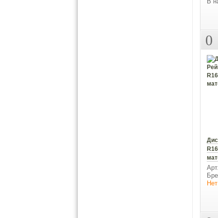
В н
0
Дис
R16
мат
Арт
Бре
Нет