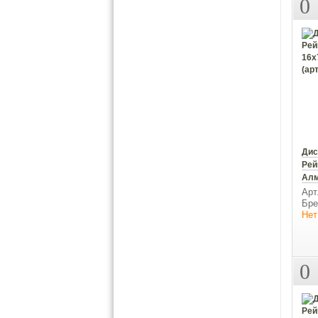
0
Дис
Рей
Алм
Арт
Бре
Нет
0