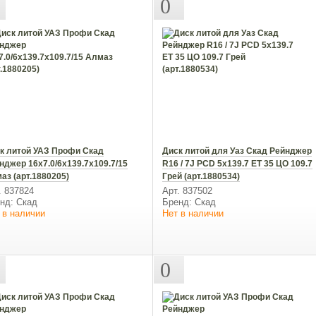
0
к литой УАЗ Профи Скад
Диск литой для Уаз Скад Рейнджер
нджер 16х7.0/6x139.7x109.7/15
R16 / 7J PCD 5x139.7 ЕТ 35 ЦО 109.7
аз (арт.1880205)
Грей (арт.1880534)
. 837824
Арт. 837502
нд: Скад
Бренд: Скад
 в наличии
Нет в наличии
0