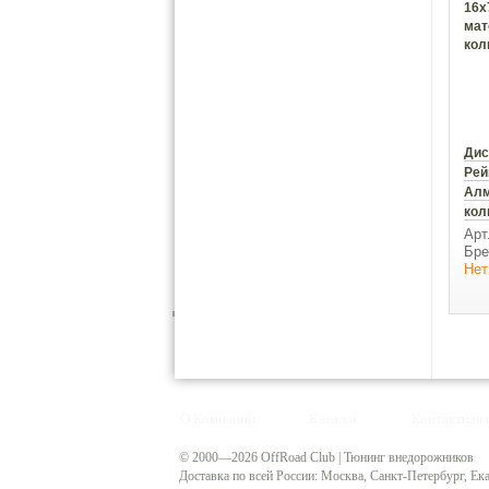
Дис
Рей
Алм
кол
Арт
Бре
Нет
О Компании
Каталог
Контактная
© 2000—2026 OffRoad Club | Тюнинг внедорожников
Доставка по всей России: Москва, Санкт-Петербург, Е