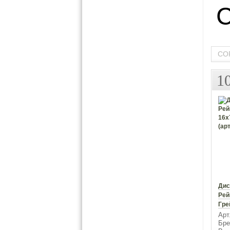
СО
1
Дис
Рей
Гре
Арт
Бре