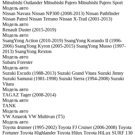
Mitsubishi Outlander
Mitsubishi Pajero
Mitsubishi Pajero Sport
Модель авто
Nissan Navara
Nissan NP300 (2008-2013)
Nissan Pathfinder
Nissan Patrol
Nissan Terrano
Nissan X-Trail (2001-2013)
Модель авто
Renault Duster (2015-2019)
Модель авто
SsangYong Action (2010-2019)
SsangYong Korando II (1996-
2006)
SsangYong Kyron (2005-2015)
SsangYong Musso (1997-
2013)
SsangYong Rexton
Модель авто
Subaru Forester
Модель авто
Suzuki Escudo (1988-2013)
Suzuki Grand Vitara
Suzuki Jimny
Suzuki Samurai (1981-1998)
Suzuki Sierra (1994-2008)
Suzuki
Vitara
Модель авто
TAGAZ Tager (2008-2014)
Модель авто
TANK
Модель авто
VW Amarok
VW Multivan (T5)
Модель авто
Toyota 4runner (1995-2002)
Toyota FJ Cruiser (2006-2008)
Toyota
Fortuner
Toyota Highlander
Toyota Hilux
Toyota HiLux SURF 130