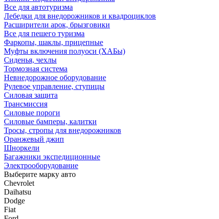
Все для автотуризма
Лебедки для внедорожников и квадроциклов
Расширители арок, брызговики
Все для пешего туризма
Фаркопы, шаклы, прицепные
Муфты включения полуоси (ХАБы)
Сиденья, чехлы
Тормозная система
Невнедорожное оборудование
Рулевое управление, ступицы
Силовая защита
Трансмиссия
Силовые пороги
Силовые бамперы, калитки
Тросы, стропы для внедорожников
Оранжевый джип
Шноркели
Багажники экспедиционные
Электрооборудование
Выберите марку авто
Chevrolet
Daihatsu
Dodge
Fiat
Ford