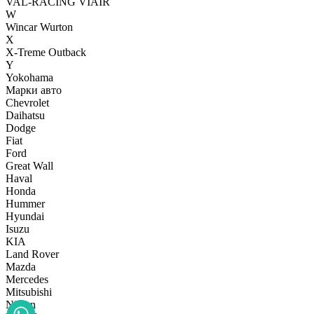
VAL-RACING
VIAIR
W
Wincar
Wurton
X
X-Treme Outback
Y
Yokohama
Марки авто
Chevrolet
Daihatsu
Dodge
Fiat
Ford
Great Wall
Haval
Honda
Hummer
Hyundai
Isuzu
KIA
Land Rover
Mazda
Mercedes
Mitsubishi
Nissan