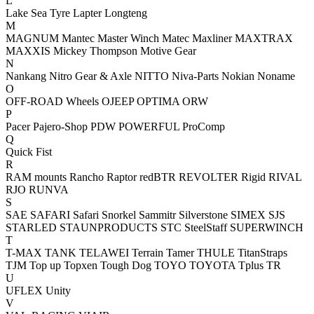
L
Lake Sea Tyre
Lapter
Longteng
M
MAGNUM
Mantec
Master Winch
Matec
Maxliner
MAXTRAX
MAXXIS
Mickey Thompson
Motive Gear
N
Nankang
Nitro Gear & Axle
NITTO
Niva-Parts
Nokian
Noname
O
OFF-ROAD Wheels
OJEEP
OPTIMA
ORW
P
Pacer
Pajero-Shop
PDW
POWERFUL
ProComp
Q
Quick Fist
R
RAM mounts
Rancho
Raptor
redBTR
REVOLTER
Rigid
RIVAL
RJO
RUNVA
S
SAE
SAFARI
Safari Snorkel
Sammitr
Silverstone
SIMEX
SJS
STARLED
STAUNPRODUCTS
STC
SteelStaff
SUPERWINCH
T
T-MAX
TANK
TELAWEI
Terrain Tamer
THULE
TitanStraps
TJM
Top up
Topxen
Tough Dog
TOYO
TOYOTA
Tplus
TR
U
UFLEX
Unity
V