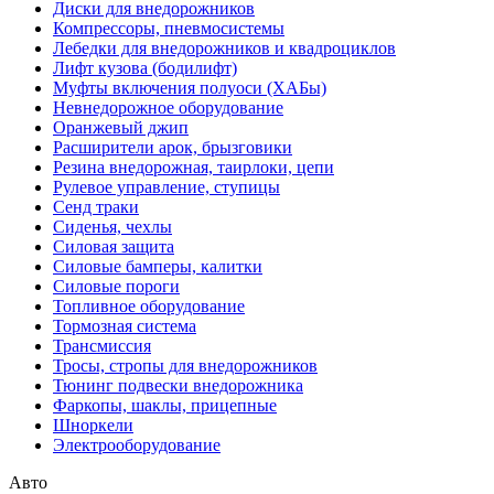
Диски для внедорожников
Компрессоры, пневмосистемы
Лебедки для внедорожников и квадроциклов
Лифт кузова (бодилифт)
Муфты включения полуоси (ХАБы)
Невнедорожное оборудование
Оранжевый джип
Расширители арок, брызговики
Резина внедорожная, таирлоки, цепи
Рулевое управление, ступицы
Сенд траки
Сиденья, чехлы
Силовая защита
Силовые бамперы, калитки
Силовые пороги
Топливное оборудование
Тормозная система
Трансмиссия
Тросы, стропы для внедорожников
Тюнинг подвески внедорожника
Фаркопы, шаклы, прицепные
Шноркели
Электрооборудование
Авто