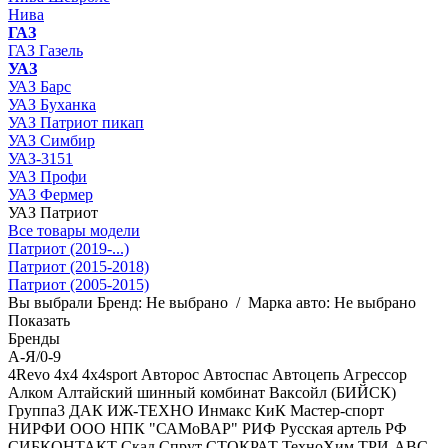
Нива
ГАЗ
ГАЗ Газель
УАЗ
УАЗ Барс
УАЗ Буханка
УАЗ Патриот пикап
УАЗ Симбир
УАЗ-3151
УАЗ Профи
УАЗ Фермер
УАЗ Патриот
Все товары модели
Патриот (2019-...)
Патриот (2015-2018)
Патриот (2005-2015)
Вы выбрали
Бренд:
Не выбрано
/
Марка авто:
Не выбрано
Показать
Бренды
А-Я/0-9
4Revo
4x4
4x4sport
Авторос
Автоспас
Автоцепь
Агрессор
Алком
Алтайский шинный комбинат
Ваксойл (БИЙСК)
Группа3
ДАК
ИЖ-ТЕХНО
Инмакс
КиК
Мастер-спорт
НИРФИ
ООО НПК "САМоВАР"
РИФ
Русская артель
РФ
СИБКОНТАКТ
Скад
Спрут
СТОКРАТ
ТехноХим
ТРИ-АВС