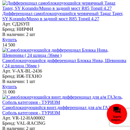
Дифференциал самоблокирующийся червячный Tagaz Tager,
SY Korando/Musso в задний мост R85 Tongil 4.27
Арт. СД26УП
Бренд: НИРФИ
В наличии:
2 шт
Купить
14 500
Самоблокирующийся дифференциал Блокка Нива, Шевинива
( 24 шлица /36мм )
Арт. V-AX-BL-2436
Бренд: ИЖ-ТЕХНО
В наличии:
1 шт
Купить
31 000
Самоблокирующийся винт.дифференциал для а/м ГАЗель,
Соболь категория - ТУРИЗМ
Задать
Арт. VR-12-HA00002
вопрос...
Бренд: VAL-RACING
В наличии:
2 шт