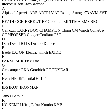
Фобос
ШтокАвто
Ястреб
A
Alpicool
Apervid
ARB
ARTELV
AT Racing
Autogur73
AVM
AVT
B
BEADLOCK
BERKUT
BF Goodrich
BILTEMA
BMS
BRC
C
Camozzi
CARRYBOY
CHAMPION
China
CM Winch
ComeUp
COMFORSER
Cooper
Cordiant
CST
D
Darr
Deka
DOTZ
Dunlop
Duracell
E
Eagle
EATON
Electric winch
EXIDE
F
FARM JACK
Flex Line
G
Geocamper
GKA
Goodrich
GOODYEAR
H
Hella
HF Differential
Hi-Lift
I
IBS
IKON
IRONMAN
J
James Baroud
K
KC
KEMEI
King Cobra
Kumho
KYB