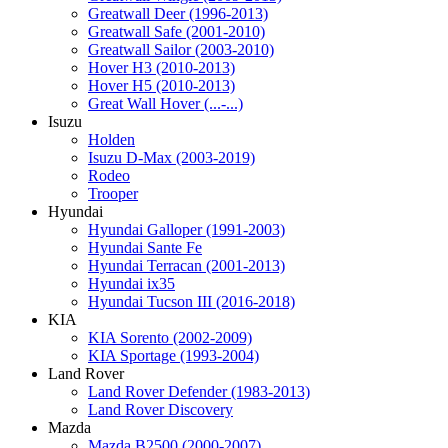
Greatwall Deer (1996-2013)
Greatwall Safe (2001-2010)
Greatwall Sailor (2003-2010)
Hover H3 (2010-2013)
Hover H5 (2010-2013)
Great Wall Hover (...-...)
Isuzu
Holden
Isuzu D-Max (2003-2019)
Rodeo
Trooper
Hyundai
Hyundai Galloper (1991-2003)
Hyundai Sante Fe
Hyundai Terracan (2001-2013)
Hyundai ix35
Hyundai Tucson III (2016-2018)
KIA
KIA Sorento (2002-2009)
KIA Sportage (1993-2004)
Land Rover
Land Rover Defender (1983-2013)
Land Rover Discovery
Mazda
Mazda B2500 (2000-2007)