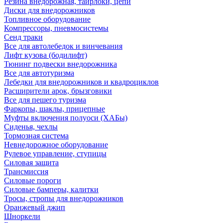
Резина внедорожная, таирлоки, цепи
Диски для внедорожников
Топливное оборудование
Компрессоры, пневмосистемы
Сенд траки
Все для автолебедок и винчевания
Лифт кузова (бодилифт)
Тюнинг подвески внедорожника
Все для автотуризма
Лебедки для внедорожников и квадроциклов
Расширители арок, брызговики
Все для пешего туризма
Фаркопы, шаклы, прицепные
Муфты включения полуоси (ХАБы)
Сиденья, чехлы
Тормозная система
Невнедорожное оборудование
Рулевое управление, ступицы
Силовая защита
Трансмиссия
Силовые пороги
Силовые бамперы, калитки
Тросы, стропы для внедорожников
Оранжевый джип
Шноркели