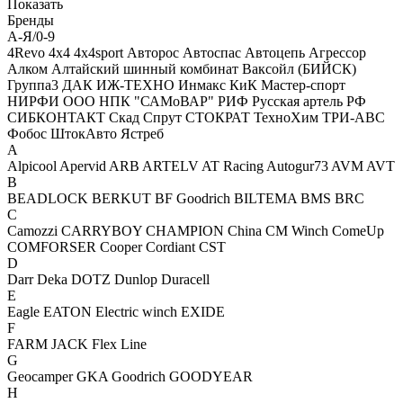
Показать
Бренды
А-Я/0-9
4Revo
4x4
4x4sport
Авторос
Автоспас
Автоцепь
Агрессор
Алком
Алтайский шинный комбинат
Ваксойл (БИЙСК)
Группа3
ДАК
ИЖ-ТЕХНО
Инмакс
КиК
Мастер-спорт
НИРФИ
ООО НПК "САМоВАР"
РИФ
Русская артель
РФ
СИБКОНТАКТ
Скад
Спрут
СТОКРАТ
ТехноХим
ТРИ-АВС
Фобос
ШтокАвто
Ястреб
A
Alpicool
Apervid
ARB
ARTELV
AT Racing
Autogur73
AVM
AVT
B
BEADLOCK
BERKUT
BF Goodrich
BILTEMA
BMS
BRC
C
Camozzi
CARRYBOY
CHAMPION
China
CM Winch
ComeUp
COMFORSER
Cooper
Cordiant
CST
D
Darr
Deka
DOTZ
Dunlop
Duracell
E
Eagle
EATON
Electric winch
EXIDE
F
FARM JACK
Flex Line
G
Geocamper
GKA
Goodrich
GOODYEAR
H