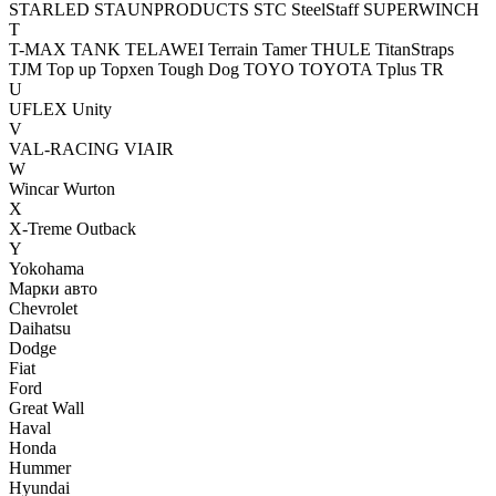
STARLED
STAUNPRODUCTS
STC
SteelStaff
SUPERWINCH
T
T-MAX
TANK
TELAWEI
Terrain Tamer
THULE
TitanStraps
TJM
Top up
Topxen
Tough Dog
TOYO
TOYOTA
Tplus
TR
U
UFLEX
Unity
V
VAL-RACING
VIAIR
W
Wincar
Wurton
X
X-Treme Outback
Y
Yokohama
Марки авто
Chevrolet
Daihatsu
Dodge
Fiat
Ford
Great Wall
Haval
Honda
Hummer
Hyundai