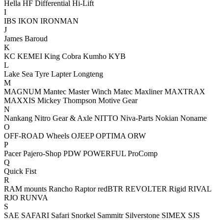
Hella
HF Differential
Hi-Lift
I
IBS
IKON
IRONMAN
J
James Baroud
K
KC
KEMEI
King Cobra
Kumho
KYB
L
Lake Sea Tyre
Lapter
Longteng
M
MAGNUM
Mantec
Master Winch
Matec
Maxliner
MAXTRAX
MAXXIS
Mickey Thompson
Motive Gear
N
Nankang
Nitro Gear & Axle
NITTO
Niva-Parts
Nokian
Noname
O
OFF-ROAD Wheels
OJEEP
OPTIMA
ORW
P
Pacer
Pajero-Shop
PDW
POWERFUL
ProComp
Q
Quick Fist
R
RAM mounts
Rancho
Raptor
redBTR
REVOLTER
Rigid
RIVAL
RJO
RUNVA
S
SAE
SAFARI
Safari Snorkel
Sammitr
Silverstone
SIMEX
SJS