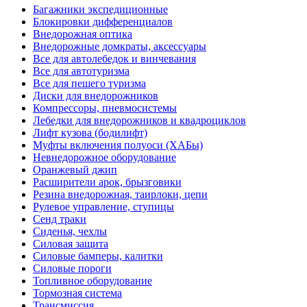
Багажники экспедиционные
Блокировки дифференциалов
Внедорожная оптика
Внедорожные домкраты, аксессуары
Все для автолебедок и винчевания
Все для автотуризма
Все для пешего туризма
Диски для внедорожников
Компрессоры, пневмосистемы
Лебедки для внедорожников и квадроциклов
Лифт кузова (бодилифт)
Муфты включения полуоси (ХАБы)
Невнедорожное оборудование
Оранжевый джип
Расширители арок, брызговики
Резина внедорожная, таирлоки, цепи
Рулевое управление, ступицы
Сенд траки
Сиденья, чехлы
Силовая защита
Силовые бамперы, калитки
Силовые пороги
Топливное оборудование
Тормозная система
Трансмиссия