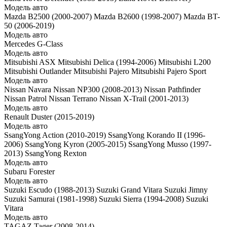
Модель авто
Mazda B2500 (2000-2007)
Mazda B2600 (1998-2007)
Mazda BT-
50 (2006-2019)
Модель авто
Mercedes G-Class
Модель авто
Mitsubishi ASX
Mitsubishi Delica (1994-2006)
Mitsubishi L200
Mitsubishi Outlander
Mitsubishi Pajero
Mitsubishi Pajero Sport
Модель авто
Nissan Navara
Nissan NP300 (2008-2013)
Nissan Pathfinder
Nissan Patrol
Nissan Terrano
Nissan X-Trail (2001-2013)
Модель авто
Renault Duster (2015-2019)
Модель авто
SsangYong Action (2010-2019)
SsangYong Korando II (1996-
2006)
SsangYong Kyron (2005-2015)
SsangYong Musso (1997-
2013)
SsangYong Rexton
Модель авто
Subaru Forester
Модель авто
Suzuki Escudo (1988-2013)
Suzuki Grand Vitara
Suzuki Jimny
Suzuki Samurai (1981-1998)
Suzuki Sierra (1994-2008)
Suzuki
Vitara
Модель авто
TAGAZ Tager (2008-2014)