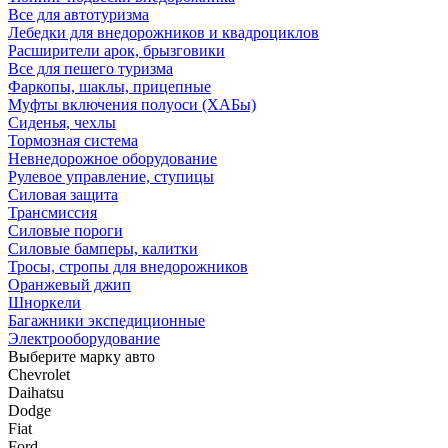
Все для автотуризма
Лебедки для внедорожников и квадроциклов
Расширители арок, брызговики
Все для пешего туризма
Фаркопы, шаклы, прицепные
Муфты включения полуоси (ХАБы)
Сиденья, чехлы
Тормозная система
Невнедорожное оборудование
Рулевое управление, ступицы
Силовая защита
Трансмиссия
Силовые пороги
Силовые бамперы, калитки
Тросы, стропы для внедорожников
Оранжевый джип
Шноркели
Багажники экспедиционные
Электрооборудование
Выберите марку авто
Chevrolet
Daihatsu
Dodge
Fiat
Ford