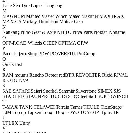
L
Lake Sea Tyre
Lapter
Longteng
M
MAGNUM
Mantec
Master Winch
Matec
Maxliner
MAXTRAX
MAXXIS
Mickey Thompson
Motive Gear
N
Nankang
Nitro Gear & Axle
NITTO
Niva-Parts
Nokian
Noname
O
OFF-ROAD Wheels
OJEEP
OPTIMA
ORW
P
Pacer
Pajero-Shop
PDW
POWERFUL
ProComp
Q
Quick Fist
R
RAM mounts
Rancho
Raptor
redBTR
REVOLTER
Rigid
RIVAL
RJO
RUNVA
S
SAE
SAFARI
Safari Snorkel
Sammitr
Silverstone
SIMEX
SJS
STARLED
STAUNPRODUCTS
STC
SteelStaff
SUPERWINCH
T
T-MAX
TANK
TELAWEI
Terrain Tamer
THULE
TitanStraps
TJM
Top up
Topxen
Tough Dog
TOYO
TOYOTA
Tplus
TR
U
UFLEX
Unity
V