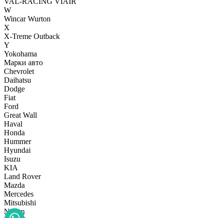
VAL-RACING
VIAIR
W
Wincar
Wurton
X
X-Treme Outback
Y
Yokohama
Марки авто
Chevrolet
Daihatsu
Dodge
Fiat
Ford
Great Wall
Haval
Honda
Hummer
Hyundai
Isuzu
KIA
Land Rover
Mazda
Mercedes
Mitsubishi
Nissan