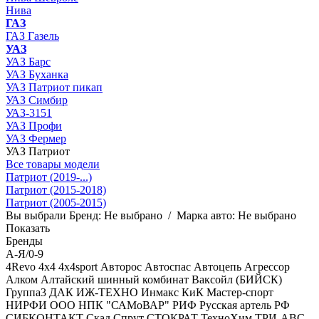
Нива
ГАЗ
ГАЗ Газель
УАЗ
УАЗ Барс
УАЗ Буханка
УАЗ Патриот пикап
УАЗ Симбир
УАЗ-3151
УАЗ Профи
УАЗ Фермер
УАЗ Патриот
Все товары модели
Патриот (2019-...)
Патриот (2015-2018)
Патриот (2005-2015)
Вы выбрали
Бренд:
Не выбрано
/
Марка авто:
Не выбрано
Показать
Бренды
А-Я/0-9
4Revo
4x4
4x4sport
Авторос
Автоспас
Автоцепь
Агрессор
Алком
Алтайский шинный комбинат
Ваксойл (БИЙСК)
Группа3
ДАК
ИЖ-ТЕХНО
Инмакс
КиК
Мастер-спорт
НИРФИ
ООО НПК "САМоВАР"
РИФ
Русская артель
РФ
СИБКОНТАКТ
Скад
Спрут
СТОКРАТ
ТехноХим
ТРИ-АВС