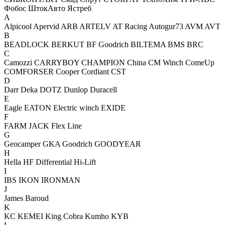
Фобос
ШтокАвто
Ястреб
A
Alpicool
Apervid
ARB
ARTELV
AT Racing
Autogur73
AVM
AVT
B
BEADLOCK
BERKUT
BF Goodrich
BILTEMA
BMS
BRC
C
Camozzi
CARRYBOY
CHAMPION
China
CM Winch
ComeUp
COMFORSER
Cooper
Cordiant
CST
D
Darr
Deka
DOTZ
Dunlop
Duracell
E
Eagle
EATON
Electric winch
EXIDE
F
FARM JACK
Flex Line
G
Geocamper
GKA
Goodrich
GOODYEAR
H
Hella
HF Differential
Hi-Lift
I
IBS
IKON
IRONMAN
J
James Baroud
K
KC
KEMEI
King Cobra
Kumho
KYB