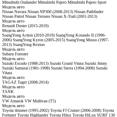
Mitsubishi Outlander
Mitsubishi Pajero
Mitsubishi Pajero Sport
Модель авто
Nissan Navara
Nissan NP300 (2008-2013)
Nissan Pathfinder
Nissan Patrol
Nissan Terrano
Nissan X-Trail (2001-2013)
Модель авто
Renault Duster (2015-2019)
Модель авто
SsangYong Action (2010-2019)
SsangYong Korando II (1996-
2006)
SsangYong Kyron (2005-2015)
SsangYong Musso (1997-
2013)
SsangYong Rexton
Модель авто
Subaru Forester
Модель авто
Suzuki Escudo (1988-2013)
Suzuki Grand Vitara
Suzuki Jimny
Suzuki Samurai (1981-1998)
Suzuki Sierra (1994-2008)
Suzuki
Vitara
Модель авто
TAGAZ Tager (2008-2014)
Модель авто
TANK
Модель авто
VW Amarok
VW Multivan (T5)
Модель авто
Toyota 4runner (1995-2002)
Toyota FJ Cruiser (2006-2008)
Toyota
Fortuner
Toyota Highlander
Toyota Hilux
Toyota HiLux SURF 130