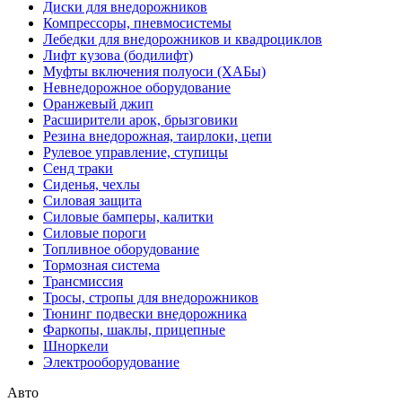
Диски для внедорожников
Компрессоры, пневмосистемы
Лебедки для внедорожников и квадроциклов
Лифт кузова (бодилифт)
Муфты включения полуоси (ХАБы)
Невнедорожное оборудование
Оранжевый джип
Расширители арок, брызговики
Резина внедорожная, таирлоки, цепи
Рулевое управление, ступицы
Сенд траки
Сиденья, чехлы
Силовая защита
Силовые бамперы, калитки
Силовые пороги
Топливное оборудование
Тормозная система
Трансмиссия
Тросы, стропы для внедорожников
Тюнинг подвески внедорожника
Фаркопы, шаклы, прицепные
Шноркели
Электрооборудование
Авто